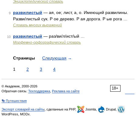
Энциклопедический словарь
развилистый
— ая, ое; лист, а, о. Имеющий развилины.
9
Разви/листый сук. Р ое дерево. Р ая дорога. Р ые рога …
Словарь многих выражений
развилистый
— раз/ви/л/ист/ый …
10
Морфемно-орфографический словарь
Страницы
Следующая
→
1
2
3
4
© Академик, 2000-2026
18+
Обратная связь:
Техподдержка
,
Реклама на сайте
👣 Путешествия
Экспорт словарей на сайты
, сделанные на PHP,
Joomla,
Drupal,
WordPress, MODx.