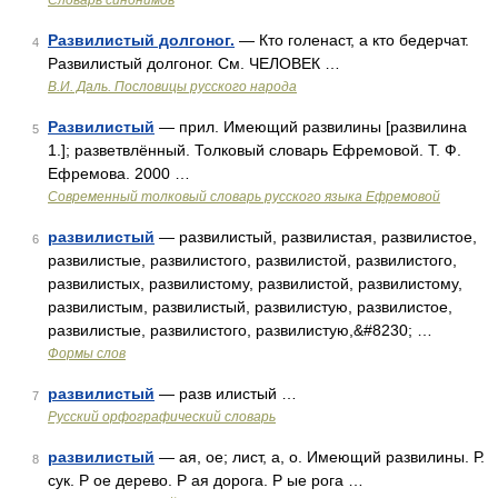
Словарь синонимов
Развилистый долгоног.
— Кто голенаст, а кто бедерчат.
4
Развилистый долгоног. См. ЧЕЛОВЕК …
В.И. Даль. Пословицы русского народа
Развилистый
— прил. Имеющий развилины [развилина
5
1.]; разветвлённый. Толковый словарь Ефремовой. Т. Ф.
Ефремова. 2000 …
Современный толковый словарь русского языка Ефремовой
развилистый
— развилистый, развилистая, развилистое,
6
развилистые, развилистого, развилистой, развилистого,
развилистых, развилистому, развилистой, развилистому,
развилистым, развилистый, развилистую, развилистое,
развилистые, развилистого, развилистую,&#8230; …
Формы слов
развилистый
— разв илистый …
7
Русский орфографический словарь
развилистый
— ая, ое; лист, а, о. Имеющий развилины. Р.
8
сук. Р ое дерево. Р ая дорога. Р ые рога …